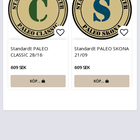
Lägg till i favoritlistan
Lägg t
Standardt PALEO
Standardt PALEO SKONA
CLASSIC 28/16
21/09
609 SEK
609 SEK
KÖP…
KÖP…