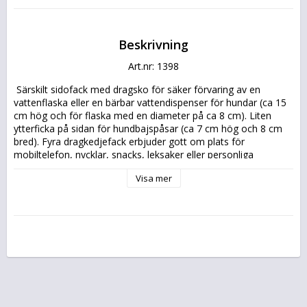
Beskrivning
Art.nr: 1398
 Särskilt sidofack med dragsko för säker förvaring av en 
vattenflaska eller en bärbar vattendispenser för hundar (ca 15 
cm hög och för flaska med en diameter på ca 8 cm). Liten 
ytterficka på sidan för hundbajspåsar (ca 7 cm hög och 8 cm 
bred). Fyra dragkedjefack erbjuder gott om plats för 
mobiltelefon, nycklar, snacks, leksaker eller personliga 
tillhörigheter. Huvudfack (ca 23,5 cm × 18 cm × 6 cm) med 
Visa mer
integrerat insticksfack (ca 16 cm × 13 cm) Mittre dragkedjefack 
(ca 19 cm × 16 cm) Frammonterat dragkedjefack med 
tvättbar, vattenavvisande innerfoder (ca 19 cm × 13 cm × 4 
cm)