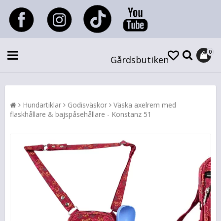
0
Gårdsbutiken
Hundartiklar
Godisväskor
Väska axelrem med
flaskhållare & bajspåsehållare - Konstanz 51