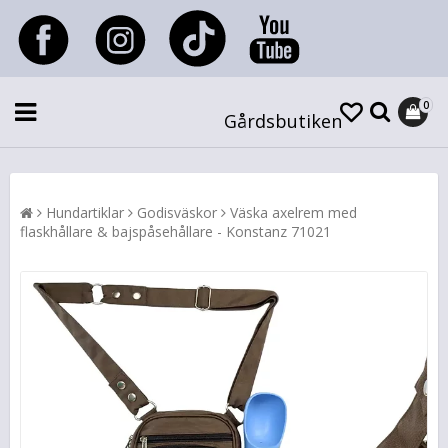
0
Gårdsbutiken
Hundartiklar
Godisväskor
Väska axelrem med
flaskhållare & bajspåsehållare - Konstanz 71021