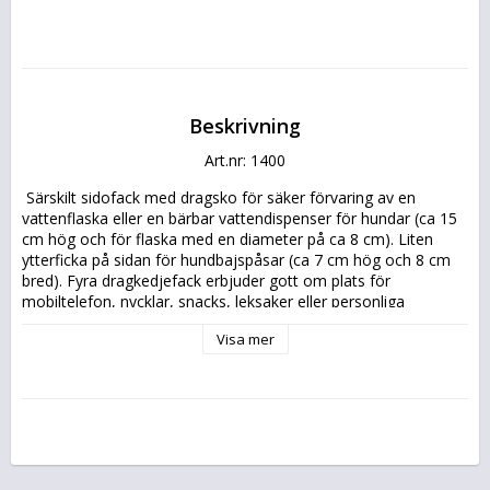
Beskrivning
Art.nr: 1400
 Särskilt sidofack med dragsko för säker förvaring av en 
vattenflaska eller en bärbar vattendispenser för hundar (ca 15 
cm hög och för flaska med en diameter på ca 8 cm). Liten 
ytterficka på sidan för hundbajspåsar (ca 7 cm hög och 8 cm 
bred). Fyra dragkedjefack erbjuder gott om plats för 
mobiltelefon, nycklar, snacks, leksaker eller personliga 
tillhörigheter. Huvudfack (ca 23,5 cm × 18 cm × 6 cm) med 
Visa mer
integrerat insticksfack (ca 16 cm × 13 cm) Mittre dragkedjefack 
(ca 19 cm × 16 cm) Frammonterat dragkedjefack med 
tvättbar, vattenavvisande innerfoder (ca 19 cm × 13 cm × 4 
cm)