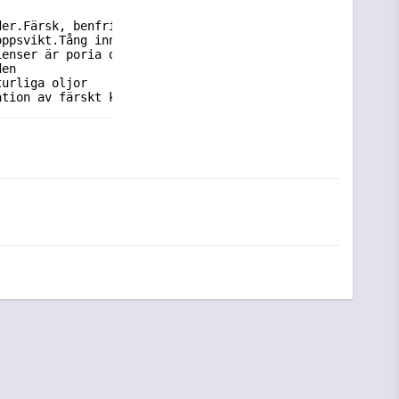
der.Färsk, benfri och mager kyckling innehåller mycket p
oppsvikt.Tång innehåller essentiella aminosyror som hjäl
ienser är poria och vild krysantemum.
den
turliga oljor
ation av färskt kött, utvald frukt,
foder
orkad potatis, torkade ärtor,
ett,
 (0,2%),
 linolja,
 yucca, glukosamin,
000 IE, vitamin D₃: 1 800 IE, vitamin E: 500 IE (naturli
nhydrat) 5 mg, järn
,
 ) 50 mg, jod(kalciumjodid, vattenfri) 2 mg, selen (natr
.0%, kalsium1.3%,