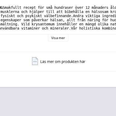
NG
Smakfullt recept för små hundraser över 12 månaders ål
 musklerna och hjälper till att bibehålla en hälsosam kr
 fysiskt och psykiskt välbefinnande.Andra viktiga ingred
 egenskaper som påverkar hälsan, allt från näring för hu
smältning. Vild krysantemum innehåller en mängd olika na
användbara vitaminer och mineraler.Vår holistiska kombin
älgörande örter ger ett mycket näringsrikt och smakrikt 
ns naturliga behov.
Visa mer
av ingredienser:
Färskt, benfritt kycklingkött (26,0%), t
g (14,6%), torkad betmassa, torkad sötpotatis, kycklingf
Läs mer om produkten här
losa, bryggjäst, lecitin, inulin (källa till FOS) , tång
inseng (0,14%), poria (0,14%), vild krysantemum (0,14%),
torkad mango, torkad tomat, torkad citron, torkat äpple,
at.
Tillsatser, näringstillsatser (per kg):
Vitamin A: 18 
sulfat, pentahydrat) 10 mg, koppar (kopparkelat av glyci
onohydrat) 70 mg, järn (järnkelat av glycinhydrat) 35 mg
oxid) 50 mg, mangan (mangankelat av glycinhydrat) 25 mg,
at, monohydrat) 100 mg, zink (zinkkelat av glycinhydrat)
, råfett 14.0%, råaske 6.6%, råfiber 5.5%, vanninnhold 8