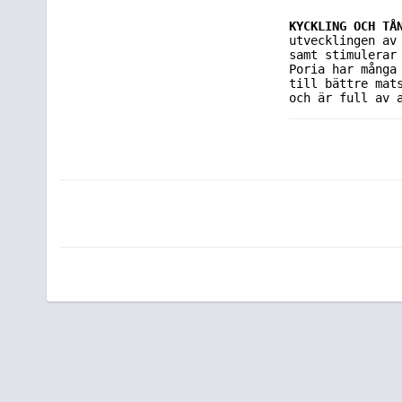
KYCKLING OCH TÅ
utvecklingen av
samt stimulerar
Poria har många
till bättre mat
och är full av 
grönsaker och v
som möter hunde
Sammansättning 
 torkad kycklin
 laxolja, cellu
 kolinklorid, g
 torkad morot, 
 kondroitinsulf
 koppar (koppar
 (järnsulfat, m
 mangan (mangan
 zink (zinksulf
Råprotein 24.0%
 fosfor1.1%.