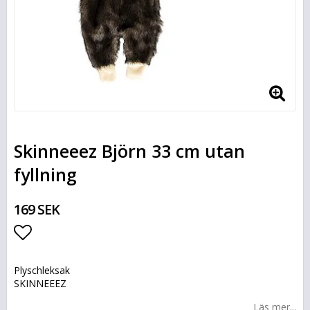
Skinneeez Björn 33 cm utan
fyllning
169 SEK
Lägg till i favoritlistan
Plyschleksak
SKINNEEEZ
Läs mer...