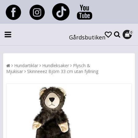
0
Gårdsbutiken
Hundartiklar
Hundleksaker
Plysch &
Mjukisar
Skinneeez Björn 33 cm utan fyllning