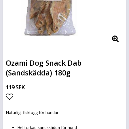
Ozami Dog Snack Dab
(Sandskädda) 180g
119 SEK
Lägg till i favoritlistan
Naturligt fisktugg för hundar
Hel torkad sandskädda för hund