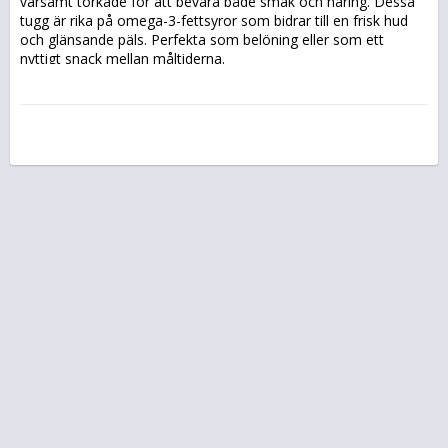
varsamt torkade för att bevara både smak och näring. Dessa 
tugg är rika på omega-3-fettsyror som bidrar till en frisk hud 
och glänsande päls. Perfekta som belöning eller som ett 
nyttigt snack mellan måltiderna.