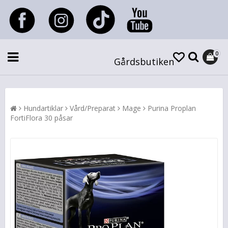
0
Gårdsbutiken
Hundartiklar
Vård/Preparat
Mage
Purina Proplan
FortiFlora 30 påsar