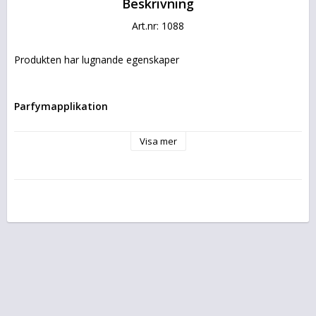
Beskrivning
Art.nr: 1088
Produkten har lugnande egenskaper
Parfymapplikation
Visa mer
Skaka väl innan användning. Spraya direkt på pälsen 1 till 3 
gånger beroende på husdjurets storlek. Det rekommenderas 
att använda på ett avstånd av 20 till 30 centimeter (1 fot). 
Undvik ögonkontakt.
Idealisk användning: 1-10 kg 1-2 sprayer, 10-30 kg 3-4 sprayer, 
30+ kg 5-6 sprayer
Andvändning för lugnande effekt, Spraya på en husdjurskudde 
för att trösta och lugna husdjuret.