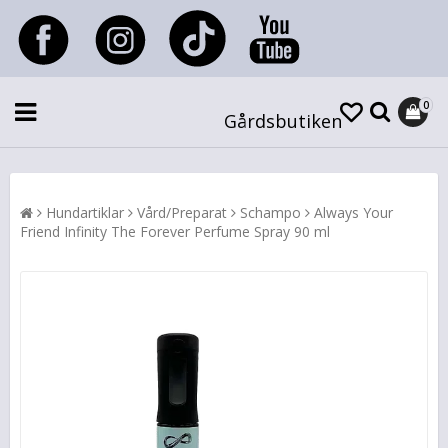
0
Gårdsbutiken
Hundartiklar
Vård/Preparat
Schampo
Always Your
Friend Infinity The Forever Perfume Spray 90 ml