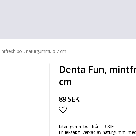
intfresh boll, naturgummi, ø 7 cm
Denta Fun, mintfr
cm
89 SEK
Lägg till i favoritlista
Liten gummiboll från TRIXIE.
En leksak tillverkad av naturgummi med 