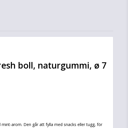
esh boll, naturgummi, ø 7
n
mint-arom. Den går att fylla med snacks eller tugg, för